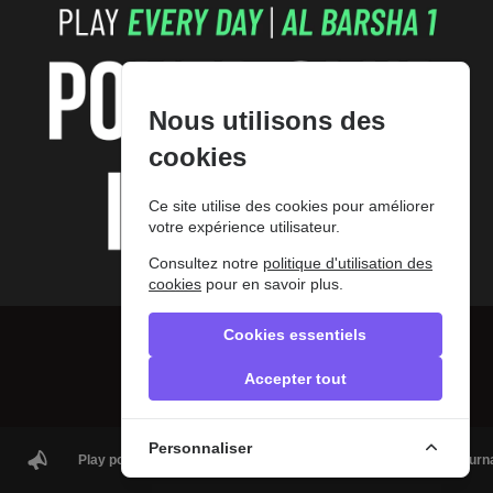
© 2012-2026 PokerDiscover.com. Tous droits réservés
PokerDiscover.com n'est pas un organisateur de jeux. Le site est à titre informatif
uniquement. 18+
Nous utilisons des
cookies
Ce site utilise des cookies pour améliorer
votre expérience utilisateur.
Consultez notre
politique d'utilisation des
cookies
pour en savoir plus.
Cookies essentiels
Accepter tout
Personnaliser
Play poker in Greece | ΟΦΙΤΕΧ Poker Clubs | Cash games & Tourn