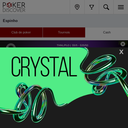
Espinho
Club de poker
Tournois
Cash
x
Jeux cash réguliers
Jeux cash non trouvés
Navigation
Assistance
Catalogue de clubs
FAQ
Blog
Conacts
Signaler une erreur
Privacy policy
Suivez-nous