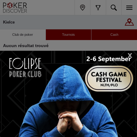
Kielce
Club de poker
Tournois
Cash
Aucun résultat trouvé
x
Navigation
Assistance
Catalogue de clubs
FAQ
Blog
Conacts
Signaler une erreur
Privacy policy
Suivez-nous
© 2012-2026 PokerDiscover.com. Tous droits réservés
PokerDiscover.com n'est pas un organisateur de jeux. Le site est à titre informatif
uniquement. 18+