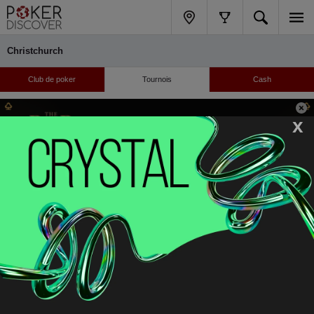
Christchurch
Club de poker
Tournois
Cash
x
Se qualifier en ligne : buy-ins, hôtels, logistique
Aujourd'hui
Tournoi non trouvé
Tournoi non trouvé
Navigation
Assistance
Catalogue de clubs
FAQ