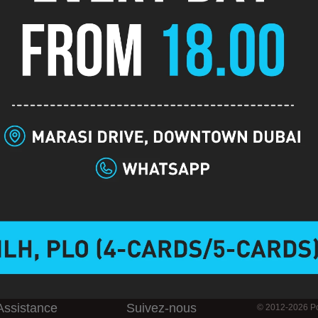
Description
Assistance
Suivez-nous
© 2012-2026 Po