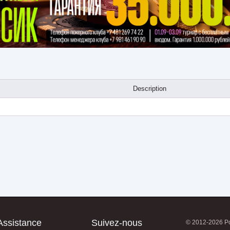
Description
Assistance
Suivez-nous
© 2012-2026 Po