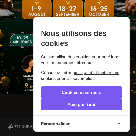
Suivez-nous
© 2012-2026 PokerDiscover.com. Tous droits réservés
Nous utilisons des
PokerDiscover.com n'est pas un organisateur de jeux. Le site est à titre informatif
uniquement. 18+
cookies
Ce site utilise des cookies pour améliorer
votre expérience utilisateur.
Consultez notre
politique d'utilisation des
cookies
pour en savoir plus.
Cookies essentiels
Accepter tout
Personnaliser
777 DUBAI POKER | Daily Poker games in the heart of Marasi Drive, do