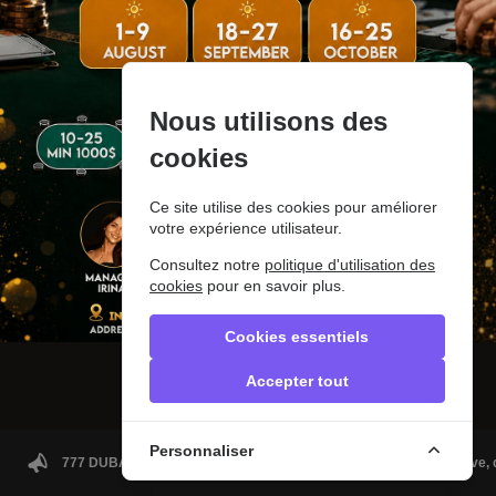
Turbo DeepStack Texas Royal Flush JP, re-entry 10 levels,
Hold'em, Re-entry
Navigation
Assistance
Nous utilisons des
Catalogue de clubs
FAQ
Blog
Conacts
cookies
Signaler une erreur
Privacy policy
Suivez-nous
Ce site utilise des cookies pour améliorer
votre expérience utilisateur.
Consultez notre
politique d'utilisation des
cookies
pour en savoir plus.
© 2012-2026 PokerDiscover.com. Tous droits réservés
PokerDiscover.com n'est pas un organisateur de jeux. Le site est à titre informatif
uniquement. 18+
Cookies essentiels
Accepter tout
Personnaliser
777 DUBAI POKER | Daily Poker games in the heart of Marasi Drive, 