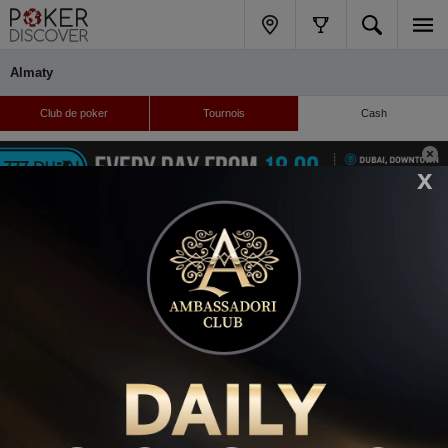
Almaty
Club de poker
Tournois
Cash
x
Jeux cash réguliers
Jeux cash non trouvés
Navigation
Assistance
Catalogue de clubs
FAQ
Blog
Conacts
Signaler une erreur
Privacy policy
Suivez-nous