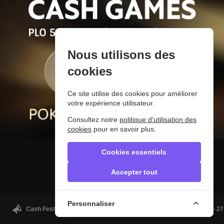
© 2012-2026 PokerDiscover.com. Tous droits réservés
PokerDiscover.com n'est pas un organisateur de jeux. Le site est à titre informatif
uniquement. 18+
Nous utilisons des
cookies
Ce site utilise des cookies pour améliorer
votre expérience utilisateur.
Consultez notre
politique d'utilisation des
cookies
pour en savoir plus.
Cookies essentiels
Accepter tout
Personnaliser
Cash Festival | THNL / PLO | Batumi, XO Poker / Otium Casino | 18 - 27