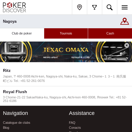
Nagoya
Club de poker
Tournois
Cash
Ritz
Japan, 〒460-0008 Aichi-ken, Nagoya-shi, Naka-ku, Sakae, 3 Chome−１３−１ 南呉服
町ビル Tel.: +81 52-261-0076
Royal Flush
3 Chome-21-22 SakaeNaka-ku, Nagoya-shi, Aichi-ken 460-0008, Япония Tel.: +81 52-
251-6186
Navigation
Assistance
Catalogue de clubs
FAQ
Blog
Conacts