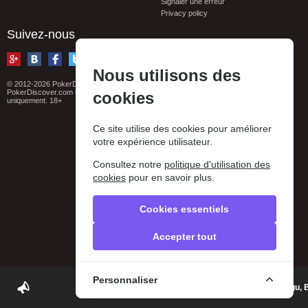
Signaler une erreur
Privacy policy
Suivez-nous
Nous utilisons des
© 2012-2026 PokerDiscover.com. Tous droits réservés
PokerDiscover.com n'est pas un organisateur de jeux. Le site est à titre informatif
cookies
uniquement. 18+
Ce site utilise des cookies pour améliorer
votre expérience utilisateur.
Consultez notre
politique d'utilisation des
cookies
pour en savoir plus.
Cookies essentiels
Accepter tout
Personnaliser
The B&B Club - Poker Room | Canggu, B