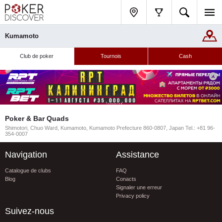
Kumamoto
Club de poker
Tournois
Cash
Poker & Bar Quads
Shimotori, Chuo Ward, Kumamoto, Kumamoto Prefecture 860-0807, Japan Tel.: +81 96-
354-0007
Navigation
Assistance
Catalogue de clubs
FAQ
Blog
Conacts
Signaler une erreur
Privacy policy
Suivez-nous