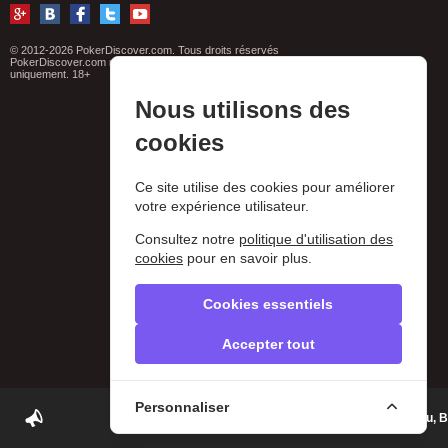
© 2012-2026 PokerDiscover.com. Tous droits réservés
PokerDiscover.com n'est pas un organisateur de jeux. Le site est à titre informatif
uniquement. 18+
Nous utilisons des
cookies
Ce site utilise des cookies pour améliorer
votre expérience utilisateur.
Consultez notre
politique d'utilisation des
cookies
pour en savoir plus.
Cookies essentiels
Accepter tout
Personnaliser
The B&B Club - Poker Room | Canggu, Ba