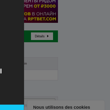
Détails
Buy-in
Nous utilisons des cookies