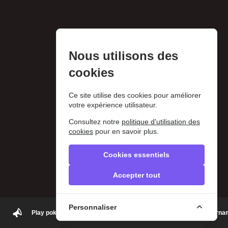
Nous utilisons des
cookies
Ce site utilise des cookies pour améliorer
votre expérience utilisateur.
Consultez notre
politique d'utilisation des
cookies
pour en savoir plus.
Cookies essentiels
Accepter tout
Personnaliser
Play poker in Greece | ΟΦΙΤΕΧ Poker Clubs | Cash games & Tournam