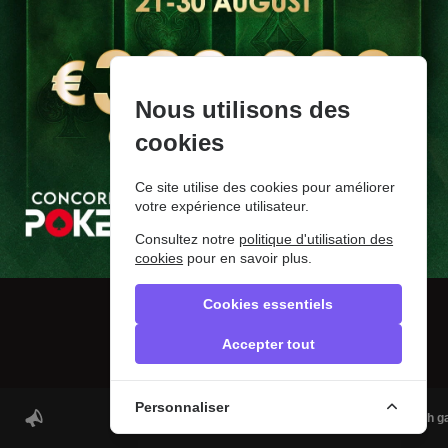
© 2012-2026 PokerDiscover.com. Tous droits réservés
PokerDiscover.com n'est pas un organisateur de jeux. Le site est à titre informatif
uniquement. 18+
Nous utilisons des
cookies
Ce site utilise des cookies pour améliorer
votre expérience utilisateur.
Consultez notre
politique d'utilisation des
cookies
pour en savoir plus.
Cookies essentiels
Accepter tout
Personnaliser
Play poker in Greece | ΟΦΙΤΕΧ Poker Clubs | Cash ga