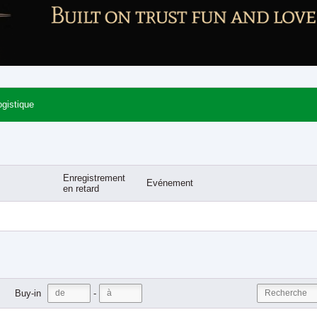
ogistique
Enregistrement
Evénement
en retard
-
Buy-in