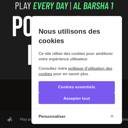
Nous utilisons des
cookies
Ce site utilise des cookies pour améliorer
votre expérience utilisateur.
Consultez notre
politique d'utilisation des
cookies
pour en savoir plus.
Cookies essentiels
Accepter tout
Personnaliser
Play poker in Greece | ΟΦΙΤΕΧ Poker Clubs | Cash games & Tourna