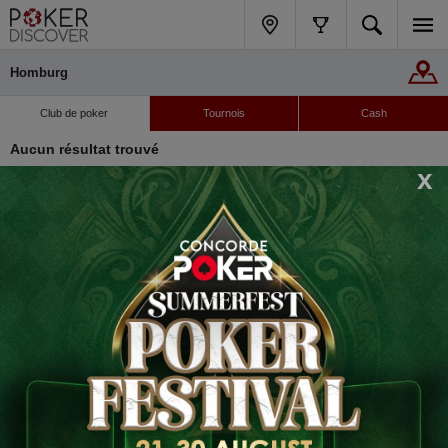
Homburg
Club de poker
Tournois
Cash
Aucun résultat trouvé
x
Navigation
Assistance
Catalogue de clubs
FAQ
Blog
Conacts
Signaler une erreur
Privacy policy
Suivez-nous
© 2012-2026 PokerDiscover.com. Tous droits réservés
PokerDiscover.com n'est pas un organisateur de jeux. Le site est à titre informatif
uniquement. 18+