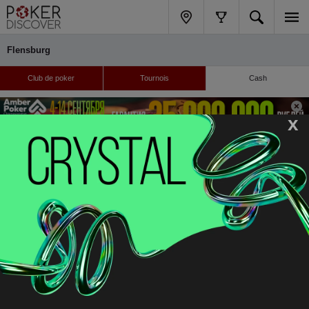
Flensburg
Club de poker
Tournois
Cash
x
Jeux cash réguliers
Jeux cash non trouvés
Navigation
Assistance
Catalogue de clubs
FAQ
Blog
Conacts
Signaler une erreur
Privacy policy
Suivez-nous