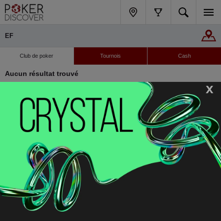
EF
Club de poker
Tournois
Cash
Aucun résultat trouvé
x
Navigation
Assistance
Catalogue de clubs
FAQ
Blog
Conacts
Signaler une erreur
Privacy policy
Suivez-nous
© 2012-2026 PokerDiscover.com. Tous droits réservés
PokerDiscover.com n'est pas un organisateur de jeux. Le site est à titre informatif
uniquement. 18+