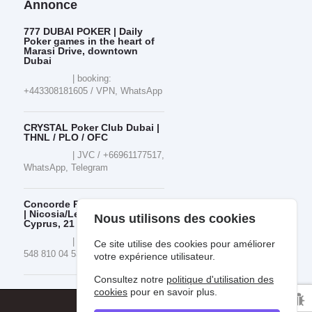
Annonce
777 DUBAI POKER | Daily
Poker games in the heart of
Marasi Drive, downtown
Dubai
| booking:
+443308181605 / VPN, WhatsApp
CRYSTAL Poker Club Dubai |
THNL / PLO / OFC
| JVC / +66961177517,
WhatsApp, Telegram
Concorde Poker Summerfest
| Nicosia/Lefkosa, Northern
Nous utilisons des cookies
Cyprus, 21 - 30 AUG 2026
| €300.000 GTD | +90
Ce site utilise des cookies pour améliorer
548 810 04 53
votre expérience utilisateur.
Consultez notre
politique d'utilisation des
cookies
pour en savoir plus.