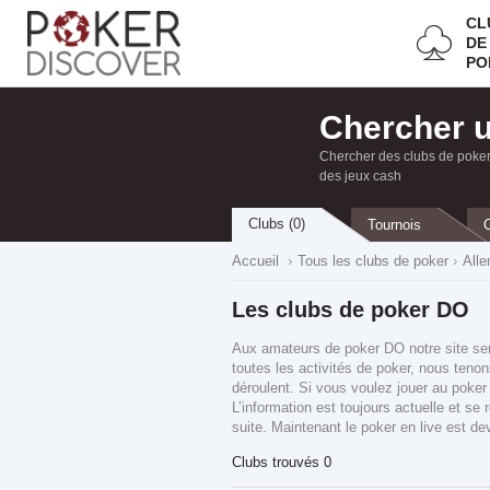
CL
DE
PO
Chercher u
Chercher des clubs de poker,
des jeux cash
Clubs (0)
Tournois
Accueil
Tous les clubs de poker
All
Les clubs de poker DO
Aux amateurs de poker DO notre site sera 
toutes les activités de poker, nous tenon
déroulent. Si vous voulez jouer au poke
L’information est toujours actuelle et se
suite. Maintenant le poker en live est de
Clubs trouvés 0