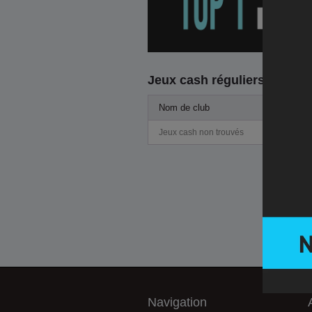
Jeux cash réguliers
Nom de club
Jeux cash non trouvés
Navigation