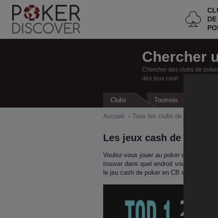
CL
DE
PO
Chercher u
Chercher des clubs de poker,
des jeux cash
Cas
Clubs
Tournois
Accueil
Tous les clubs de poker
All
Les jeux cash de poker 
Voulez-vous jouer au poker en argent en 
trouver dans quel endroit vous pouvez jou
le jeu cash de poker en CB en 2019– cela 