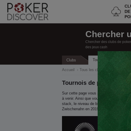
CL
DE
PO
Chercher u
Chercher des clubs de poker,
des jeux cash
Tournois
Clubs
Cas
Accueil
Tous les clubs de poker
All
Tournois de poker en B
Sur cette page vous pouvez trouver tous
à venir. Ainsi que vous pouvez trouver to
stack, le niveau de blind, période de l’
Zwischenahn en 2019 , il est suffit d’ajou