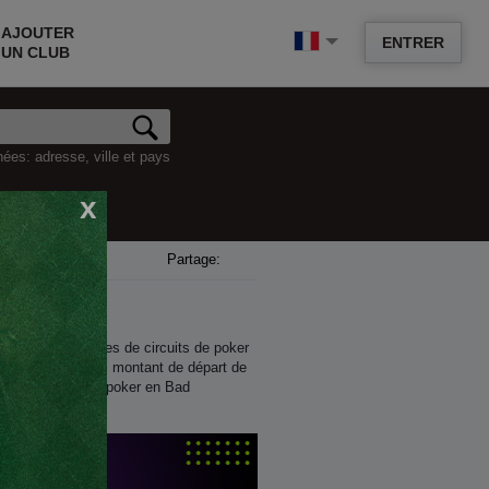
AJOUTER
ENTRER
UN CLUB
ées: adresse, ville et pays
x
Partage:
e, et les annonces de circuits de poker
jeu, prix d’entrée, montant de départ de
ver un tournoi de poker en Bad