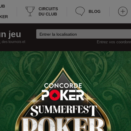
UB
CIRCUITS
BLOG
DU CLUB
KER
n jeu
 des tournois et
Entrez vos coordonn
h
emagne
Bad Zwischenahn Tournois
ad Zwischenahn
 les tournois de poker en Bad Zwischenahn, qui vont se dérouler cette semain
ute l’information nécessaire sur les tournois, par exemple : horraire, place du 
enregistrement tardif etc. Maintenant vous ne dépensez pas de temps pour trou
ter cette page à vos favorits.