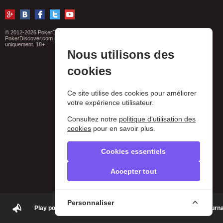
© 2012-2026 PokerDiscover.com. Tous droits réservés
PokerDiscover.com n'est pas un organisateur de jeux. Le site est à titre informatif
uniquement. 18+
Nous utilisons des
cookies
Ce site utilise des cookies pour améliorer
votre expérience utilisateur.
Consultez notre
politique d'utilisation des
cookies
pour en savoir plus.
Cookies essentiels
Accepter tout
Personnaliser
Play poker in Greece | ΟΦΙΤΕΧ Poker Clubs | Cash games & Tourna