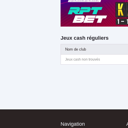
Jeux cash réguliers
Nom de club
Jeux cash non trouvés
Navigation