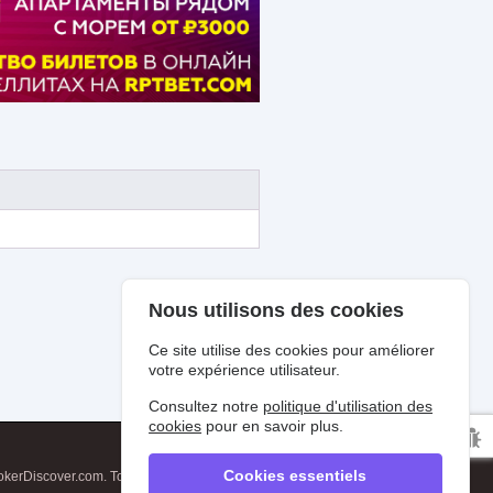
Nous utilisons des cookies
Ce site utilise des cookies pour améliorer
votre expérience utilisateur.
Consultez notre
politique d'utilisation des
cookies
pour en savoir plus.
Cookies essentiels
kerDiscover.com. Tous droits réservés