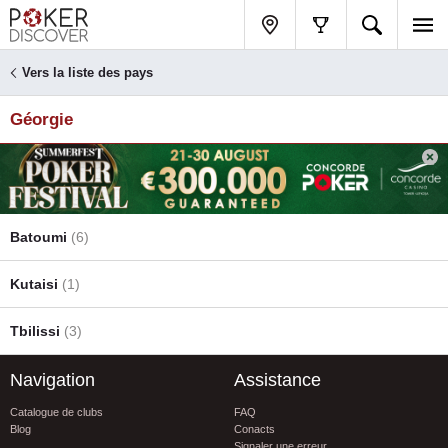
Vers la liste des pays
Géorgie
Batoumi
(6)
Kutaisi
(1)
Tbilissi
(3)
Navigation
Assistance
Catalogue de clubs
FAQ
Blog
Conacts
Signaler une erreur