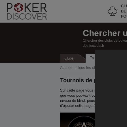
CL
DE
PO
Chercher u
Chercher des clubs de poker,
des jeux cash
Tournois
Clubs
Cas
Accueil
Tous les clubs de poker
Fra
Tournois de poker en Ni
Sur cette page vous pouvez trouver tous 
que vous pouvez trouver toute l’informati
niveau de blind, période de l’enregistrem
d’ajouter cette page à vos favorits.