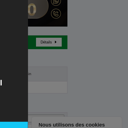
Détails
Buy-in
Nous utilisons des cookies