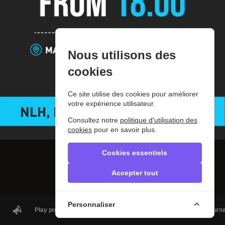
© 2012-2026 PokerDiscover.com. Tous droits réservés
PokerDiscover.com n'est pas un organisateur de jeux. Le site est à titre informatif
uniquement. 18+
Nous utilisons des
cookies
Ce site utilise des cookies pour améliorer
votre expérience utilisateur.
Consultez notre
politique d'utilisation des
cookies
pour en savoir plus.
Cookies essentiels
Accepter tout
Personnaliser
Play poker in Greece | ΟΦΙΤΕΧ Poker Clubs | Cash games & Tourna