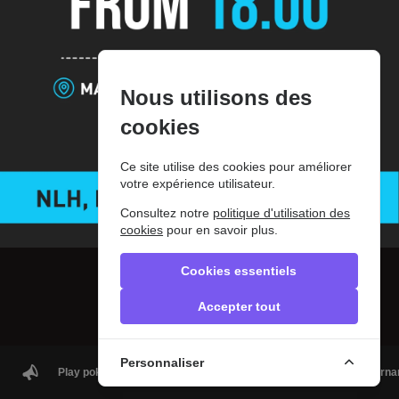
© 2012-2026 PokerDiscover.com. Tous droits réservés
PokerDiscover.com n'est pas un organisateur de jeux. Le site est à titre informatif
uniquement. 18+
Nous utilisons des
cookies
Ce site utilise des cookies pour améliorer
votre expérience utilisateur.
Consultez notre
politique d'utilisation des
cookies
pour en savoir plus.
Cookies essentiels
Accepter tout
Personnaliser
Play poker in Greece | ΟΦΙΤΕΧ Poker Clubs | Cash games & Tourna