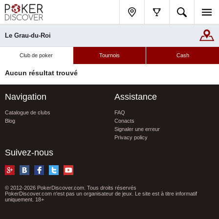
Le Grau-du-Roi
Club de poker
Tournois
Cash
Aucun résultat trouvé
Navigation
Assistance
Catalogue de clubs
FAQ
Blog
Conacts
Signaler une erreur
Privacy policy
Suivez-nous
© 2012-2026 PokerDiscover.com. Tous droits réservés
PokerDiscover.com n'est pas un organisateur de jeux. Le site est à titre informatif
uniquement. 18+