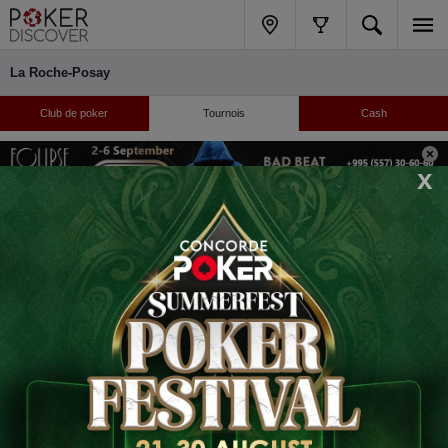
La Roche-Posay
Club de poker
Tournois
Cash
x
Se qualifier en ligne : buy-ins, hôtels, logistique
Aujourd'hui
Tournoi non trouvé
Tournoi non trouvé
Navigation
Assistance
Catalogue de clubs
FAQ