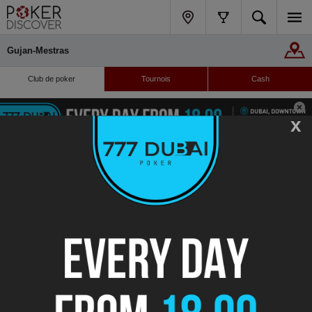
Gujan-Mestras
Club de poker
Tournois
Cash
x
Casino Gujan-Mestras | Casino du Lac de la Magdeleine
Chemin du Loup, 33470 Gujan-Mestras, France Tel.: +33 5 57 73 00 78
Navigation
Assistance
Catalogue de clubs
FAQ
Blog
Conacts
Signaler une erreur
Privacy policy
Suivez-nous