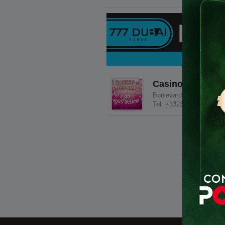
Casino de Féca
Boulevard Albert 1er, 7
Tel: +33235280106