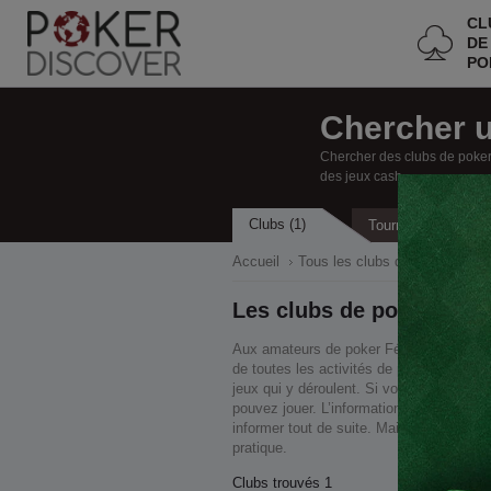
CL
DE
PO
Chercher u
Chercher des clubs de poker,
des jeux cash
Clubs (1)
Tournois
Accueil
Tous les clubs de poker
Fra
Les clubs de poker Féc
Aux amateurs de poker Fécamp notre site s
de toutes les activités de poker, nous te
jeux qui y déroulent. Si vous voulez jo
pouvez jouer. L’information est toujours 
informer tout de suite. Maintenant le pok
pratique.
Clubs trouvés 1