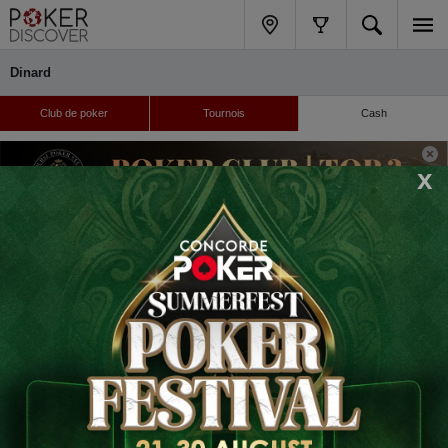
Dinard
Club de poker
Tournois
Cash
x
Jeux cash réguliers
Jeux cash non trouvés
Navigation
Assistance
Catalogue de clubs
FAQ
Blog
Conacts
Signaler une erreur
Privacy policy
Suivez-nous