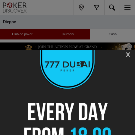
Dieppe
Club de poker
Tournois
Cash
x
Jeux cash réguliers
Jeux cash non trouvés
Navigation
Assistance
Catalogue de clubs
FAQ
Blog
Conacts
Signaler une erreur
Privacy policy
Suivez-nous