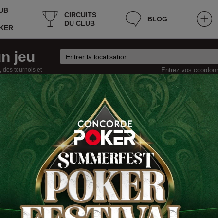
UB
CIRCUITS
BLOG
DU CLUB
KER
n jeu
 des tournois et
Entrez vos coordonn
h
nce
Jeu cash en Collioure, France
n Collioure
Collioure? Nous présentons toute l’information nécessaire pour trouver le plus
vez jouer au poker, sur quelles limites se déroule le jeu et quel est le prix 
 en 2019– cela devient facile grâce au mise au jour régulier ce qui permet aux 