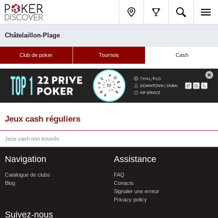
Châtelaillon-Plage
Club de poker
Tournois
Cash
Jeux cash réguliers
Jeux cash non trouvés
Navigation
Assistance
Catalogue de clubs
FAQ
Blog
Conacts
Signaler une erreur
Privacy policy
Suivez-nous