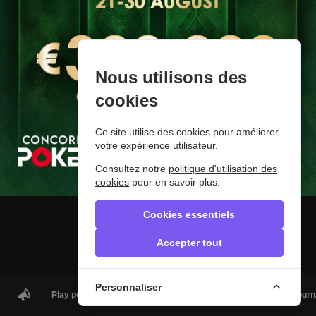
Nous utilisons des
cookies
Ce site utilise des cookies pour améliorer
votre expérience utilisateur.
Consultez notre
politique d'utilisation des
cookies
pour en savoir plus.
Cookies essentiels
Accepter tout
Personnaliser
Play poker in Greece | ΟΦΙΤΕΧ Poker Clubs | Cash games & Tourna