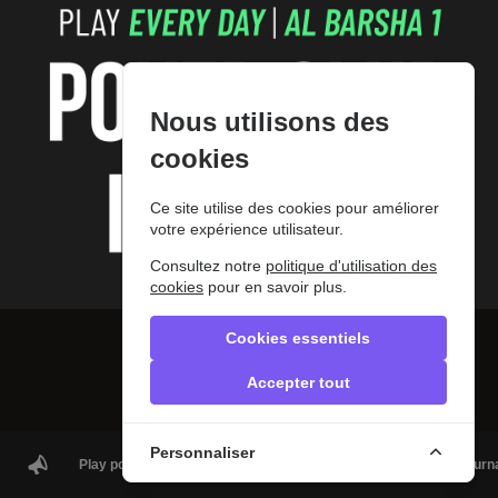
© 2012-2026 PokerDiscover.com. Tous droits réservés
PokerDiscover.com n'est pas un organisateur de jeux. Le site est à titre informatif
uniquement. 18+
Nous utilisons des
cookies
Ce site utilise des cookies pour améliorer
votre expérience utilisateur.
Consultez notre
politique d'utilisation des
cookies
pour en savoir plus.
Cookies essentiels
Accepter tout
Personnaliser
Play poker in Greece | ΟΦΙΤΕΧ Poker Clubs | Cash games & Tourna