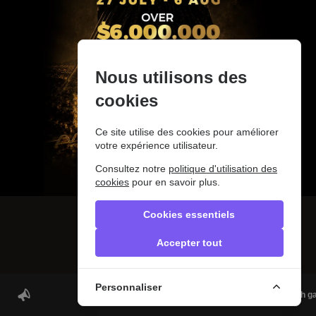
Nous utilisons des
cookies
Ce site utilise des cookies pour améliorer
votre expérience utilisateur.
Consultez notre
politique d'utilisation des
cookies
pour en savoir plus.
Cookies essentiels
Accepter tout
Personnaliser
Play poker in Greece | ΟΦΙΤΕΧ Poker Clubs | Cash g