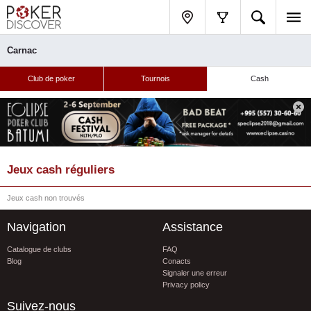
Carnac
Club de poker
Tournois
Cash
Jeux cash réguliers
Jeux cash non trouvés
Navigation
Assistance
Catalogue de clubs
FAQ
Blog
Conacts
Signaler une erreur
Privacy policy
Suivez-nous