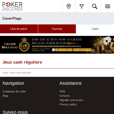
Canet-Plage
Club de poker
Tournois
Cash
Jeux cash réguliers
Jeux cash non trouvés
Navigation
Assistance
Catalogue de clubs
FAQ
Blog
Conacts
Signaler une erreur
Privacy policy
Suivez-nous