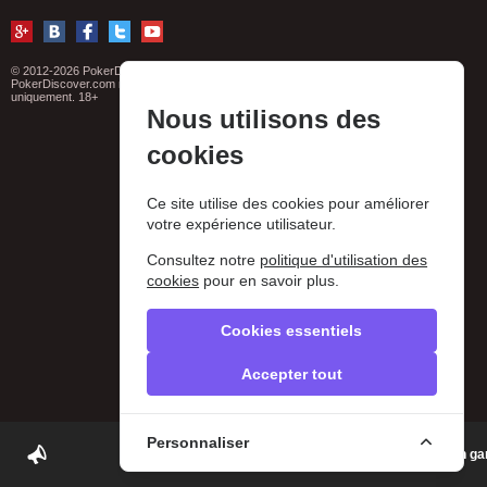
© 2012-2026 PokerDiscover.com. Tous droits réservés
PokerDiscover.com n'est pas un organisateur de jeux. Le site est à titre informatif
uniquement. 18+
Nous utilisons des
cookies
Ce site utilise des cookies pour améliorer
votre expérience utilisateur.
Consultez notre
politique d'utilisation des
cookies
pour en savoir plus.
Cookies essentiels
Accepter tout
Personnaliser
Play poker in Greece | ΟΦΙΤΕΧ Poker Clubs | Cash g