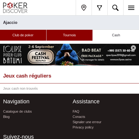
Ajaccio
Club de poker
Tournois
Cash
Jeux cash réguliers
Jeux cash non trouvés
Navigation
Assistance
Catalogue de clubs
FAQ
Blog
Conacts
Signaler une erreur
Privacy policy
Suivez-nous