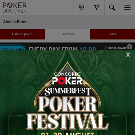
Aix-les-Bains
Club de poker
Tournois
Cash
x
Se qualifier en ligne : buy-ins, hôtels, logistique
Aujourd'hui
Tournoi non trouvé
Tournoi non trouvé
Navigation
Assistance
Catalogue de clubs
FAQ