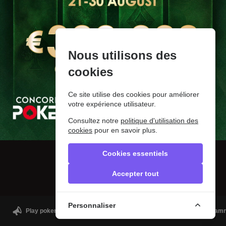
Blog
Conacts
Signaler une erreur
Privacy policy
Suivez-nous
Nous utilisons des
cookies
© 2012-2026 PokerDiscover.com. Tous droits réservés
PokerDiscover.com n'est pas un organisateur de jeux. Le site est à titre informatif
uniquement. 18+
Ce site utilise des cookies pour améliorer
votre expérience utilisateur.
Consultez notre
politique d'utilisation des
cookies
pour en savoir plus.
Cookies essentiels
Accepter tout
Personnaliser
Play poker in Greece | ΟΦΙΤΕΧ Poker Clubs | Cash games & Tournamnet