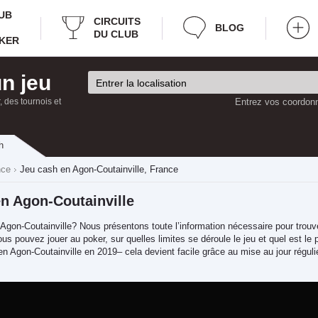
UB
CIRCUITS
BLOG
DU CLUB
KER
n jeu
 des tournois et
Entrez vos coordonn
h
nce
Jeu cash en Agon-Coutainville, France
en Agon-Coutainville
Agon-Coutainville? Nous présentons toute l’information nécessaire pour trouver
s pouvez jouer au poker, sur quelles limites se déroule le jeu et quel est le 
en Agon-Coutainville en 2019– cela devient facile grâce au mise au jour réguli