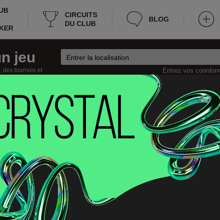
UB
CIRCUITS
BLOG
DU CLUB
KER
n jeu
 des tournois et
Entrez vos coordonn
h
nce
Jeu cash en Agde, France
en Agde
Agde? Nous présentons toute l’information nécessaire pour trouver le plus vit
vez jouer au poker, sur quelles limites se déroule le jeu et quel est le prix 
019– cela devient facile grâce au mise au jour régulier ce qui permet aux joue