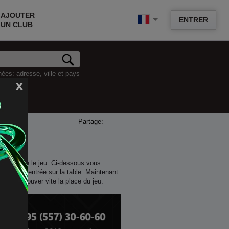
AJOUTER
ENTRER
UN CLUB
ées: adresse, ville et pays
x
Partage:
e possible le jeu. Ci-dessous vous
minimum d’entrée sur la table. Maintenant
urs de trouver vite la place du jeu.