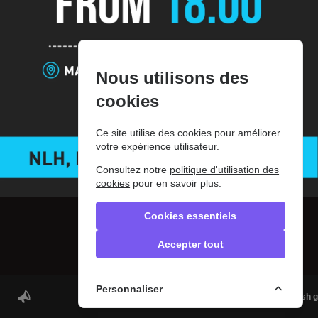
Blog
Conacts
Signaler une erreur
Privacy policy
Suivez-nous
Nous utilisons des
cookies
© 2012-2026 PokerDiscover.com. Tous droits réservés
PokerDiscover.com n'est pas un organisateur de jeux. Le site est à titre informatif
uniquement. 18+
Ce site utilise des cookies pour améliorer
votre expérience utilisateur.
Consultez notre
politique d'utilisation des
cookies
pour en savoir plus.
Cookies essentiels
Accepter tout
Personnaliser
Play poker in Greece | ΟΦΙΤΕΧ Poker Clubs | Cash 