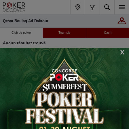
Qesm Boulaq Ad Dakrour
Club de poker
Tournois
Cash
Aucun résultat trouvé
x
Navigation
Assistance
Catalogue de clubs
FAQ
Blog
Conacts
Signaler une erreur
Privacy policy
Suivez-nous
© 2012-2026 PokerDiscover.com. Tous droits réservés
PokerDiscover.com n'est pas un organisateur de jeux. Le site est à titre informatif
uniquement. 18+