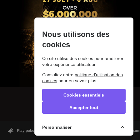
Blog
Conacts
Signaler une erreur
Privacy policy
Suivez-nous
Nous utilisons des
cookies
© 2012-2026 PokerDiscover.com. Tous droits réservés
PokerDiscover.com n'est pas un organisateur de jeux. Le site est à titre informatif
uniquement. 18+
Ce site utilise des cookies pour améliorer
votre expérience utilisateur.
Consultez notre
politique d'utilisation des
cookies
pour en savoir plus.
Cookies essentiels
Accepter tout
Personnaliser
Play poker in Greece | ΟΦΙΤΕΧ Poker Clubs | Cash games & Tournamn