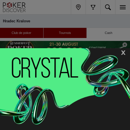
Hradec Kralove
Club de poker
Tournois
Cash
x
Jeux cash réguliers
Casino Černigov
Hold'em: 10/20 Kč(min 500 Kč), 20/40 Kč (min 1000 Kč+), 25/50 Kč (min 2000 Kč+),
50/100 Kč (min 5000 Kč+), 100/200 Kč, 200/200 Kč
Omaha: 25/50 Kč, 50/100 Kč, 50/50 Kč
Navigation
Assistance
Catalogue de clubs
FAQ
Blog
Conacts
Signaler une erreur