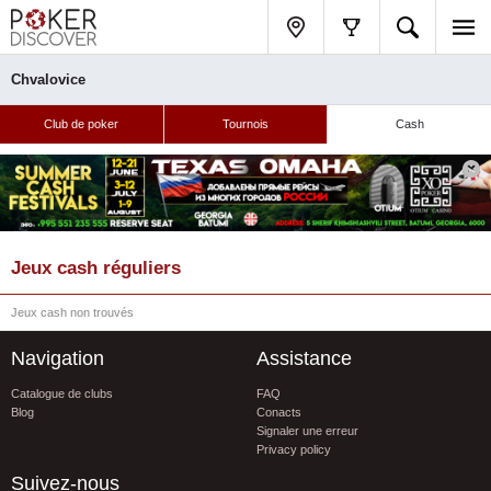
Chvalovice
Club de poker
Tournois
Cash
Jeux cash réguliers
Jeux cash non trouvés
Navigation
Assistance
Catalogue de clubs
FAQ
Blog
Conacts
Signaler une erreur
Privacy policy
Suivez-nous