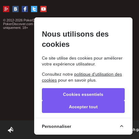
© 2012-2026 PokerDiscover.com. Tous droits réservés
PokerDiscover.com n'est pas un organisateur de jeux. Le site est à titre informatif
uniquement. 18+
Nous utilisons des
cookies
Ce site utilise des cookies pour améliorer
votre expérience utilisateur.
Consultez notre
politique d'utilisation des
cookies
pour en savoir plus.
Cookies essentiels
Accepter tout
Personnaliser
Play poker in Greece | ΟΦΙΤΕΧ Poker Clubs | Cash 