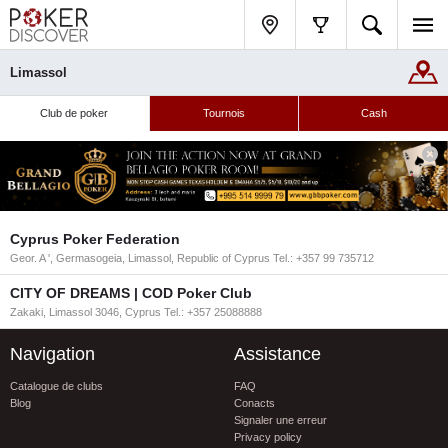
Limassol
Club de poker
Tournois
Cash
Cyprus Poker Federation
Geor. A ', Germasogeia, Limassol, Republic of Cyprus Tel.: +357 99 735712
CITY OF DREAMS | COD Poker Club
Zakaki, Limassol 3046, Cyprus Tel.: +357 25088888
Navigation
Assistance
Catalogue de clubs
FAQ
Blog
Conacts
Signaler une erreur
Privacy policy