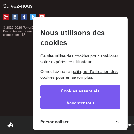
Suivez-nous
© 2012-2026 PokerDiscover.com. Tous droits réservés
Nous utilisons des
PokerDiscover.com n'est pas un organisateur de jeux. Le site est à titre informatif
uniquement. 18+
cookies
Ce site utilise des cookies pour améliorer
votre expérience utilisateur.
Consultez notre
politique d'utilisation des
cookies
pour en savoir plus.
Cookies essentiels
Accepter tout
Personnaliser
Concorde Poker Summerfest | Nicosia/Lefkosa, Northe